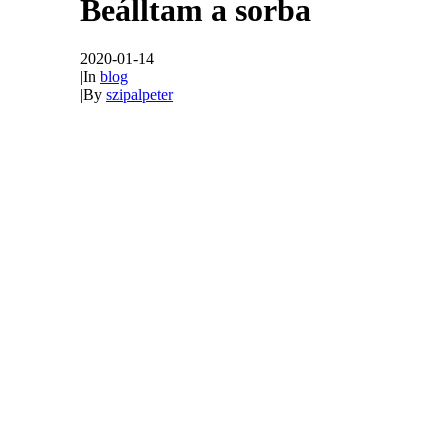
Beálltam a sorba
2020-01-14
|
In
blog
|
By
szipalpeter