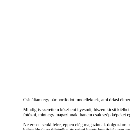
Csináltam egy pár portfoliót modelleknek, ami óriási élmén
Mindig is szerettem készíteni ilyesmit, hiszen kicsit kiél
fotózni, mint egy magazinnak, hanem csak szép képeket eg
Ne értsen senki félre, éppen elég magazinnak dolgoztam m
beleszólnak az ötletedbe, és vajmi kevés kreativitás van