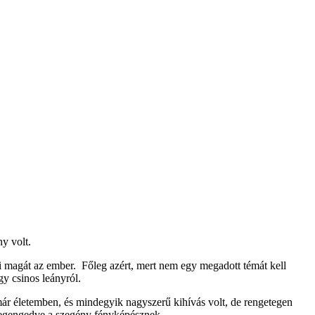
y volt.
heti magát az ember. Főleg azért, mert nem egy megadott témát kell
y csinos leányról.
ár életemben, és mindegyik nagyszerű kihívás volt, de rengetegen
 megengedve a szegény fényképésznek.