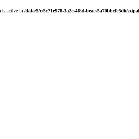
is active in
/data/5/c/5c71e978-3a2c-4f8d-beae-5a70bbefc5d6/szip