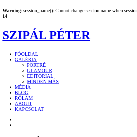
Warning
: session_name(): Cannot change session name when session 
14
SZIPÁL PÉTER
FŐOLDAL
GALÉRIA
PORTRÉ
GLAMOUR
EDITORIAL
MINDEN MÁS
MÉDIA
BLOG
RÓLAM
ABOUT
KAPCSOLAT