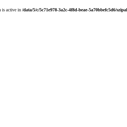
is active in
/data/5/c/5c71e978-3a2c-4f8d-beae-5a70bbefc5d6/szip