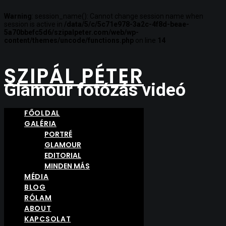
Warning
: session_name(): Cannot change session name when
session is active in
/data/5/c/5c71e978-3a2c-4f8d-beae-
5a70bbefc5d6/szipalpeter.com/web/wp-
content/themes/uncode/functions.php
on line
14
SZIPÁL PÉTER
Glamour fotózás videó
FŐOLDAL
2017-10-25
GALÉRIA
|
IN
VIDEO
PORTRÉ
|
BY
SZIPALPETER
GLAMOUR
EDITORIAL
MINDEN MÁS
MÉDIA
BLOG
RÓLAM
ABOUT
KAPCSOLAT